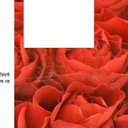
़िंदगी
 जब वह