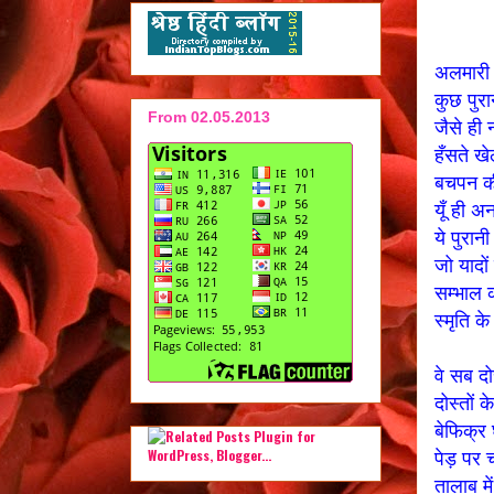
अलमारी
कुछ पुर
From 02.05.2013
जैसे ह
हँसते ख
बचपन क
यूँ ही 
ये पुरानी
जो यादों
सम्भाल 
स्मृति क
वे सब 
दोस्तों क
बेफिक्र
पेड़ पर 
तालाब में