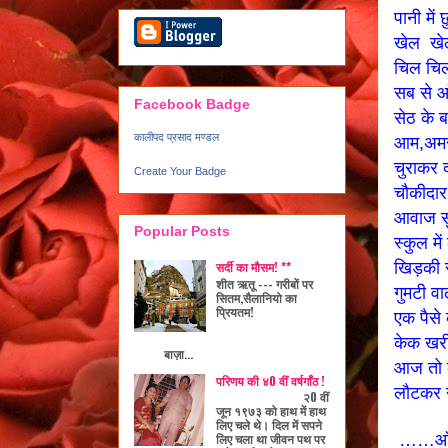
पानी में 
खेल ख
चिल चिला
सब से 
Facebook Badge
सेठ के ब
कालीपद प्रसाद मण्डल
आम,अमरु
चुराकर द
Create Your Badge
चौकीदा
आवाज 
Popular Posts
स्कुल मे
खिड़की 
सर्दी का मौसम! **
शीत ऋतू --- गरीबों पर
गुमटी व
सितम,सैलानियो का
प्रियतम!
एक पैसे
केक खर
बाज़ा...
आज तो क
परिणय की ४0 वीं वर्षगाँठ !
लौटकर न
२0 वीं
जून १९७३ को हाथ में हाथ
लिए चले थे। दिल में सपने
लिए चला था जीवन पथ पर
……आँखे 