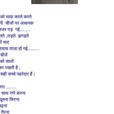
 को साफ़ करते करते
ानी चीजों पर अचानक
ी नजर पड़ गई…….
ेलते ,लड़ते झगड़ते
ी याद
अनायास ताज़ा हो गई.…….
 चीजें
 को सालों
कर रखती है ,
े सही सच्चे पहरेदार हैं।
दोस्त …….
े साथ गप्पें करना
 घूमना फिरना
चढ़ना
 तैरना