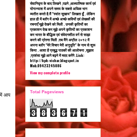
सेवानिवृत्त के बाद लिखने ,पढने ,आध्यात्मिक कार्य एवं
योगाभ्याश में अपने समय के सबसे अधिक भाग
व्यतीत करते है.मैं "स्वांत सुखाय" लिखता हूँ . लेकिन
हाल ही में ब्लॉग में अच्छे अच्छे कवियों एवं लेखकों की
रचनाएँ मूझे देखने को मिली . उनकी कृतियों का
प्रकाशन देख कर मूझे अपने कृतियों का प्रकाशन
कर भारत के बौद्धिक एवं संवेदनशील वर्ग से साझा
करने की प्रेरणा मिली .तब मैंने अप्रैल २०१२ में
अपना ब्लॉग "मेरे विचार मेरी अनुभूति" के नाम से शुरू
किया . आशा है प्रबुद्ध पाठकों की आलोचना ,सुझाव
,प्रशंसा मूझे आगे बढ़ने में मदद करेंगे .Link:
http://kpk-vichar.blogspot.in
Mob.09423245086
View my complete profile
Total Pageviews
 में आप
3
8
3
6
7
1