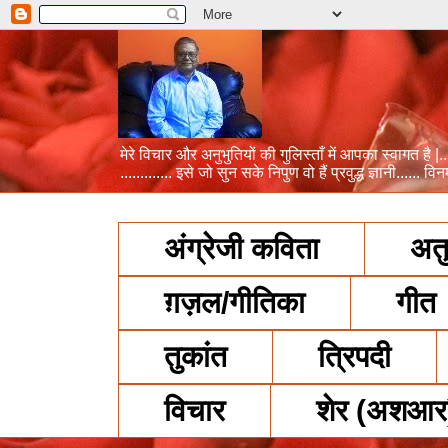
मेरे विचार और अनुभुतियों की गुलिस्ताँ में आपका स्वागत है |.... न
............. इसे जो सुन सके निपुण वो हैं प्रवुद्ध ज्ञानी...... व
अंग्रेजी कविता
अतु
ग़ज़ल/गीतिका
गीत
तुकांत
त्रिपदी
विचार
शेर (अशआर