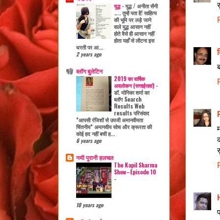
स
युद्ध
-
युद्ध / अनीता सैनी
….. तुम्हें पता है! साहित्य
की भूमि पर लड़े जाने
वाले युद्ध आसान नहीं
होते वैसे ही आसान नहीं
होता यहाँ से लौटना इस
धरती पर आ...
2 years ago
ब
ब्लॉग बुलेटिन
2019 का वार्षिक
अवलोकन (सत्ताईसवां)
-
डॉ. मोनिका शर्मा का
ब्लॉग Search
Results Web
results परिसंवाद
*आपसी रंजिशों से उपजी अमानवीयता
चिंतनीय* अमानवीय सोच और क्रूरता की
कोई हद नहीं बची ह...
6 years ago
स
नयी पुरानी हलचल
The Kapil Sharma
Show–Episode 10
-
10 years ago
प