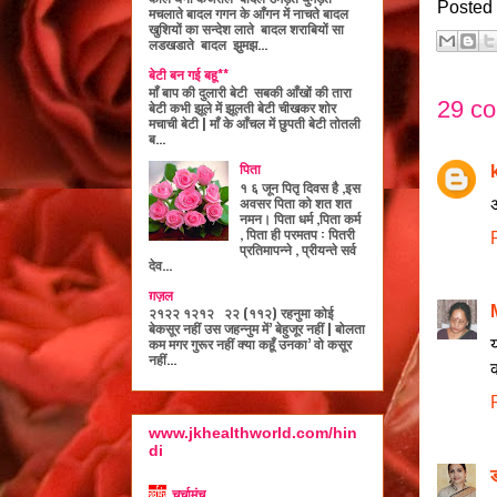
Posted
मचलाते बादल गगन के आँगन में नाचते बादल
खुशियों का सन्देश लाते बादल शराबियों सा
लडखडाते बादल झुमझ...
बेटी बन गई बहू**
माँ बाप की दुलारी बेटी सबकी आँखों की तारा
29 c
बेटी कभी झूले में झूलती बेटी चीखकर शोर
मचाची बेटी | माँ के आँचल में छुपती बेटी तोतली
ब...
पिता
१ ६ जून पितृ दिवस है ,इस
अवसर पिता को शत शत
अ
नमन। पिता धर्म ,पिता कर्म
, पिता ही परमतप : पितरी
प्रतिमापन्ने , प्रीयन्ते सर्व
देव...
ग़ज़ल
२१२२ १२१२ २२ (११२) रहनुमा कोई
बेकसूर नहीं उस जहन्नुम में’ बेहुजूर नहीं | बोलता
कम मगर गुरूर नहीं क्या कहूँ उनका’ वो कसूर
य
नहीं...
क
www.jkhealthworld.com/hin
di
चर्चामंच