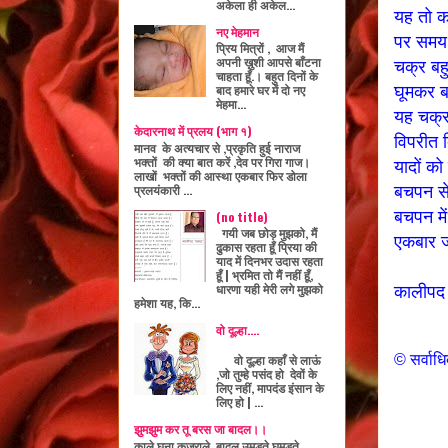
अकेला ही अकेल...
यह तो 
नए मेहमान
पर सम
प्रिय मित्रों , आज मैं
अपनी ख़ुशी आपसे बाँटना
चक्र बहु
चाहता हूँ.। बहुत दिनों के
बाद हमारे घर में दो नए
घूमकर ब
मेहमा...
यह चक्र
केदारनाथ में प्रलय (भाग १)
विपरीत द
मानव के अत्यचार से ,प्रकृति हुई नाराज
भक्तों की क्या बात करें ,देव पर गिरा गाज।
यादों को
लाखों भक्तों की आस्था एकबार फिर डोला
प्रलयंकारी ...
बचपन से
बचपन में
(no title)
गयी जब छोड़ मुझको, मैं
एकबार ज
ढुकास रहता हूँ प्रिया की
याद में दिनभर उदास रहता
हूँ | भ्रमित तो मैं नहीं हूँ,
धारणा यही मेरी लगे मुझको
कालीपद 
हमेशा यह, कि...
वो दूल्हा....
© सर्वाधि
वो दूल्हा कहाँ से लाऊं
,जो तुम्हे पसंद हो देवों के
लिए नहीं, मापदंड इंसान के
लिए हो | ...
झुमझुम कर तू बरस जा बादल।।
काले घना कजराले बादल उमड़ते घुमड़ते