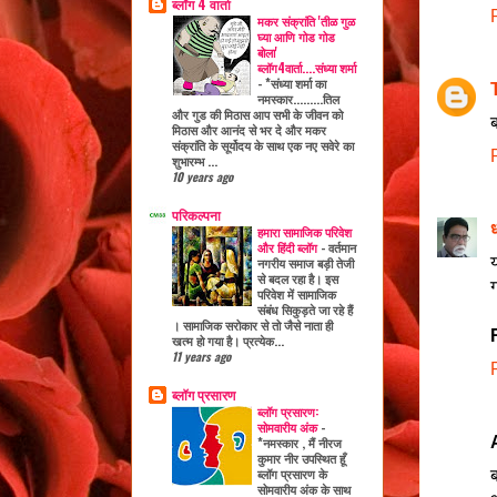
ब्लॉग 4 वार्ता
मकर संक्रांति 'तीळ गुळ
घ्या आणि गोड गोड
बोला'
ब्लॉग4वार्ता....संध्या शर्मा
-
*संध्या शर्मा का
नमस्कार.........तिल
और गुड की मिठास आप सभी के जीवन को
ब
मिठास और आनंद से भर दे और मकर
संक्रांति के सूर्योदय के साथ एक नए सवेरे का
शुभारम्भ ...
10 years ago
परिकल्पना
ध
हमारा सामाजिक परिवेश
और हिंदी ब्लॉग
-
वर्तमान
य
नगरीय समाज बड़ी तेजी
से बदल रहा है। इस
ग
परिवेश में सामाजिक
संबंध सिकुड़ते जा रहे हैं
। सामाजिक सरोकार से तो जैसे नाता ही
खत्म हो गया है। प्रत्येक...
11 years ago
ब्लॉग प्रसारण
ब्लॉग प्रसारण:
सोमवारीय अंक
-
*नमस्कार , मैं नीरज
कुमार नीर उपस्थित हूँ
ब्लॉग प्रसारण के
ब
सोमवारीय अंक के साथ