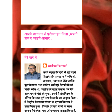
आपके आगमन से प्रोत्साहन मिला ,अपनी
राय दे जाइये,आभार .
मेरे बारे में
कालीपद "प्रसाद"
अपने स्कूल के दिनों से मुझे पढने ,
लिखने और अध्यापन में रूचि थी.
रामायण , महाभारत जैसे धार्मीक
पुस्तके पढने तथा कविता पढने एवं लिखने में मेरी
विशेष रूचि थी. कालेज की पढाई समाप्त कर मैंने
अध्यापन के पेशे को चुना . इसमें मैं सेवानिवृत्त के
अंतिम दिन तक पूर्ण रूप से आनंद का अनुभव किया .
मैं केंद्रीय विद्यालय संगठन से प्राचार्य के रूप में
सेवानिवृत्त हुआ . किशोर एवं युवा बच्चों के साथ
रहकर मैंने हमेशा युवा एवं उर्जावान महसूस किया है.