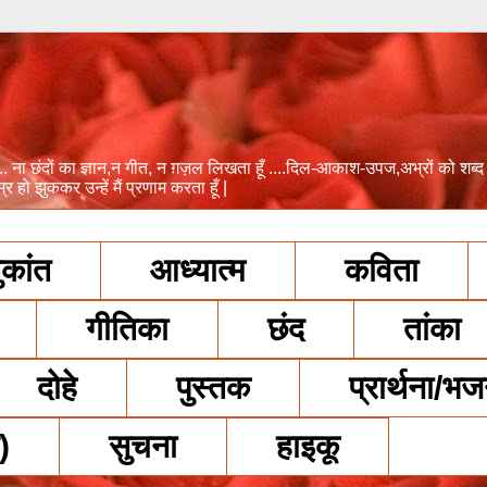
ा छंदों का ज्ञान,न गीत, न ग़ज़ल लिखता हूँ ....दिल-आकाश-उपज,अभ्रों को शब्द देता हूँ .......
िनम्र हो झुककर उन्हें मैं प्रणाम करता हूँ |
कांत
आध्यात्म
कविता
गीतिका
छंद
तांका
दोहे
पुस्तक
प्रार्थना/भ
)
सुचना
हाइकू